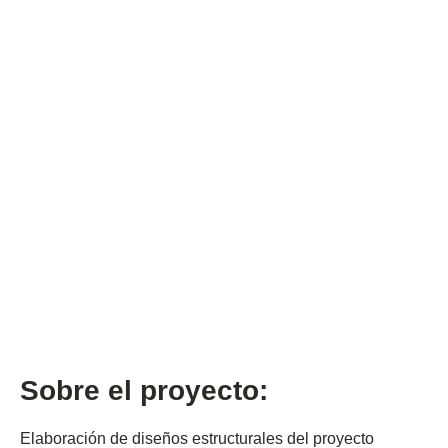
Sector económico
Comercio
Indicador
11.640 m2
Tipo de proyecto
Centros comerciales
Sobre el proyecto:
Elaboración de diseños estructurales del proyecto