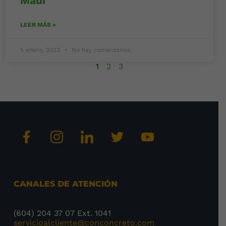
Maui
LEER MÁS »
5 enero, 2023
No hay comentarios
1
2
3
CANALES DE ATENCIÓN
(604) 204 37 07 Ext. 1041
servicioalcliente@conconcreto.com