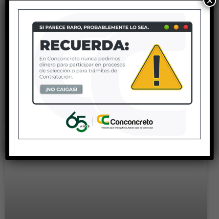
×
Puente Miraflores
LEER MÁS »
6 enero, 2023
No hay comentarios