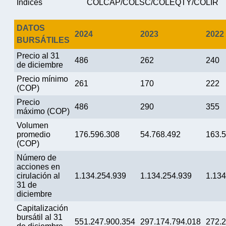
Índices
COLCAP/COLSC/COLEQTY/COLIR
DATOS
2024
2023
2022
BURSÁTILES
Precio al 31
486
262
240
de diciembre
Precio mínimo
261
170
222
(COP)
Precio
486
290
355
máximo (COP)
Volumen
promedio
176.596.308
54.768.492
163.
(COP)
Número de
acciones en
cirulación al
1.134.254.939
1.134.254.939
1.134
31 de
diciembre
Capitalización
bursátil al 31
551.247.900.354
297.174.794.018
272.2