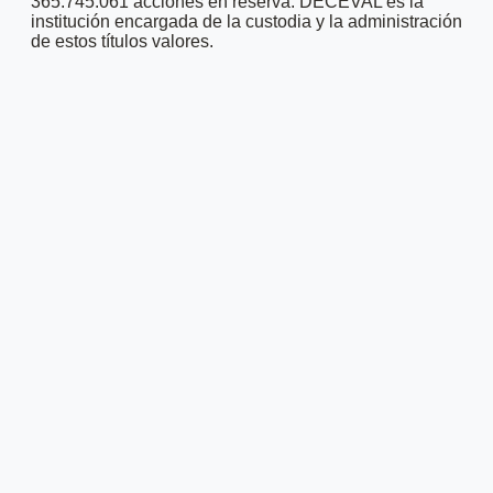
365.745.061 acciones en reserva. DECEVAL es la
institución encargada de la custodia y la administración
de estos títulos valores.