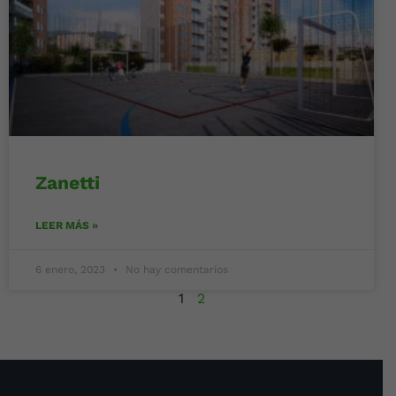
Zanetti
LEER MÁS »
6 enero, 2023
No hay comentarios
1
2