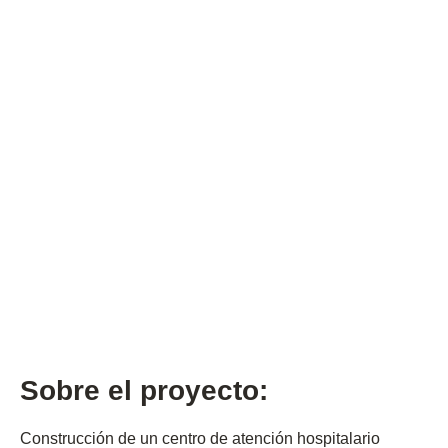
Sector económico
Salud
Indicador
6.950 m2
Tipo de proyecto
Hospitales y clínicas
Sobre el proyecto:
Construcción de un centro de atención hospitalario