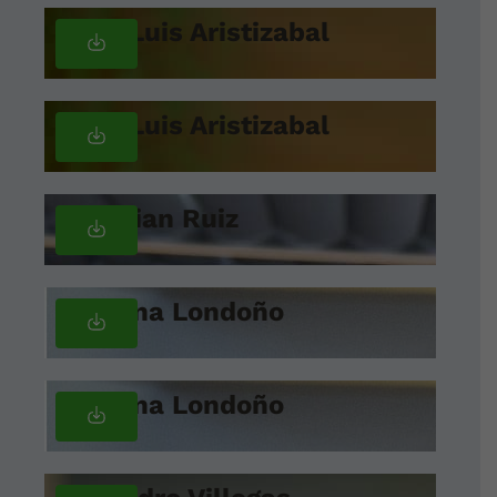
Juan Luis Aristizabal
Juan Luis Aristizabal
Christian Ruiz
Catalina Londoño
Catalina Londoño