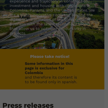
experience and trajectory in construction,
investment and housing with operations in
Colombia, Panama and the United States. We
are a highly innovative company, leading the
digital transformation of the construction
business with the latest technology tools
that allow us to optimize productivity in
projects.
Please take notice!
Some information in this
page is exclusive for
Colombia
and therefore its content is
to be found only in spanish.
Press releases