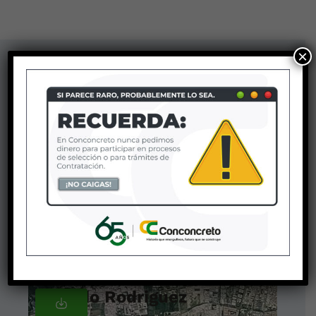
×
Downloadable files
Spokespersons
Projects
Events
Brands
Mansur Aljure
Mansur Aljure
Ricardo Rodriguez