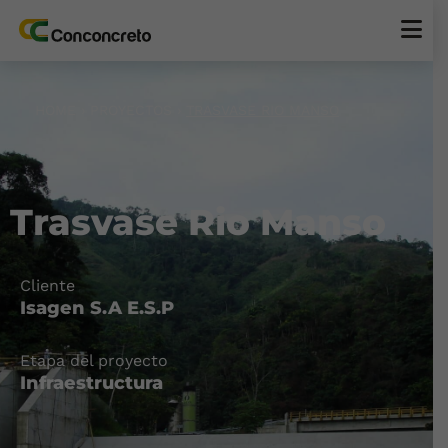
HOME
›
PROYECTOS
›
TRASVASE RIO MANSO
Trasvase Rio Manso
Cliente
Isagen S.A E.S.P
Etapa del proyecto
Infraestructura