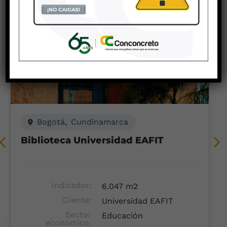
Bogotá
,
Cundinamarca
Biblioteca Universidad EAFIT
Indicador:
6.047 m2
Cliente:
Universidad EAFIT
Sector
Educación
económico: