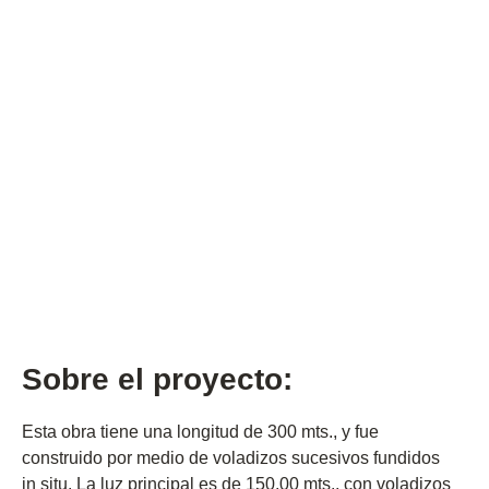
Público - Gubernamental
Indicador
300 m de longitud
Tipo de proyecto
Puentes
Sobre el proyecto:
Esta obra tiene una longitud de 300 mts., y fue
construido por medio de voladizos sucesivos fundidos
in situ. La luz principal es de 150.00 mts., con voladizos