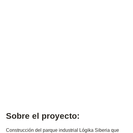
Sector económico
Industrial
Indicador
30.016 m2
Tipo de proyecto
Parque industrial
Sobre el proyecto:
Construcción del parque industrial Lógika Siberia que