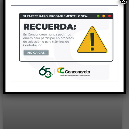
×
Puente Miraflores
LEER MÁS »
6 enero, 2023
No hay comentarios