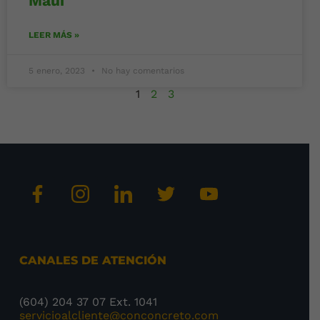
Maui
LEER MÁS »
5 enero, 2023
No hay comentarios
1
2
3
CANALES DE ATENCIÓN
(604) 204 37 07 Ext. 1041
servicioalcliente@conconcreto.com