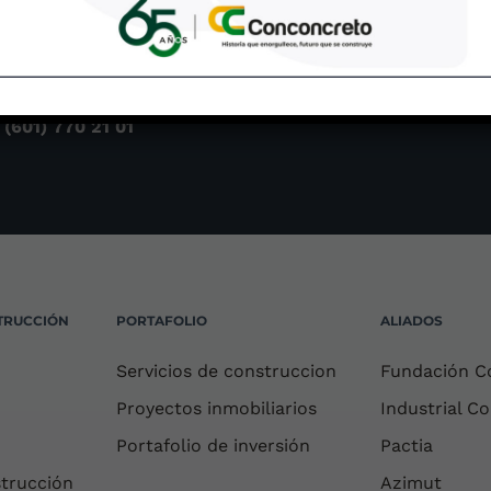
Cel (507) 6400-8298
rera 6 No. 115 – 65
ienda Santa Bárbara,
cina 308
: (601) 770 21 01
TRUCCIÓN
PORTAFOLIO
ALIADOS
Servicios de construccion
Fundación C
Proyectos inmobiliarios
Industrial C
Portafolio de inversión
Pactia
strucción
Azimut