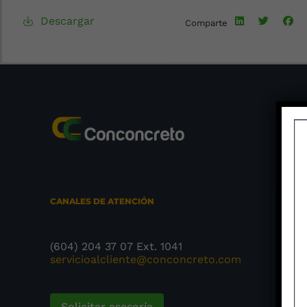
Descargar
Comparte
CANALES DE ATENCIÓN
MED
Car
(604) 204 37 07 Ext. 1041
4to
servicioalcliente@conconcreto.com
Tel
BOG
Solicitar asesoría