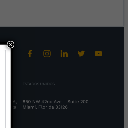
×
ESTADOS UNIDOS
Torre A,
850 NW 42nd Ave – Suite 200
s, Punta
Miami, Florida 33126
onono
á