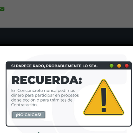
ELLÍN
PANAMÁ
rera 43A No. 18 Sur-135
Torre de Las Americas, 
 piso Sao Paulo Plaza
piso #1, Oficina Rwork
: (604) 204 37 07
Pacifica, calle Isaac H
Missri, Ciudad Panam
Tel
(507) 265 86 80
OTÁ