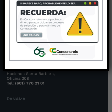
MEDELLÍN
Carrera 43A No. 18 Sur-135
4to piso Sao Paulo Plaza
Tel: (604) 204 37 07
BOGOTÁ
Carrera 6 No. 115 – 65
Hacienda Santa Bárbara,
Oficina 308
Tel: (601) 770 21 01
PANAMÁ