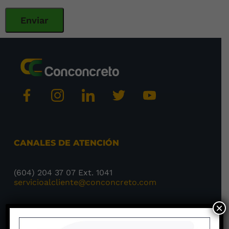
CANALES DE ATENCIÓN
(604) 204 37 07 Ext. 1041
servicioalcliente@conconcreto.com
×
Solicitar asesoría