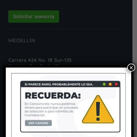
Solicitar asesoría
MEDELLÍN
Carrera 43A No. 18 Sur-135
4to piso Sao Paulo Plaza
×
Tel: (604) 204 37 07
BOGOTÁ
Carrera 6 No. 115 – 65
Hacienda Santa Bárbara,
Oficina 308
Tel: (601) 770 21 01