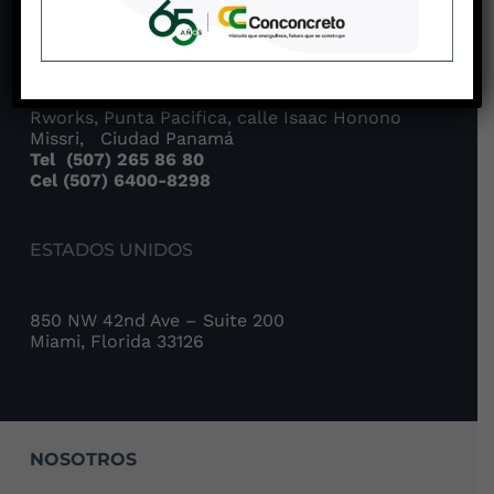
PANAMÁ
Torre de Las Americas, Torre A, piso #1, Oficina
Rworks, Punta Pacifica, calle Isaac Honono
Missri, Ciudad Panamá
Tel
(507) 265 86 80
Cel (507) 6400-8298
ESTADOS UNIDOS
850 NW 42nd Ave – Suite 200
Miami, Florida 33126
NOSOTROS